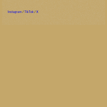
Instagram
/
TikTok
/
X