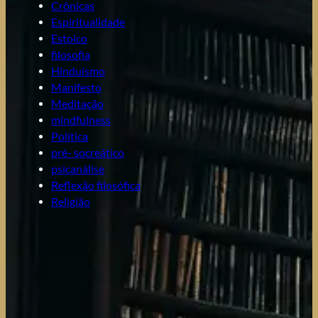
Crônicas
Espiritualidade
Estoico
filosofia
Hinduísmo
Manifesto
Meditação
mindfulness
Política
pré- socreático
psicanálise
Reflexão filosófica
Religião