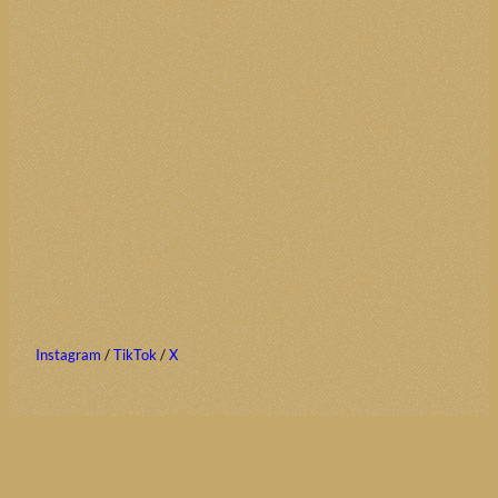
Instagram
/
TikTok
/
X