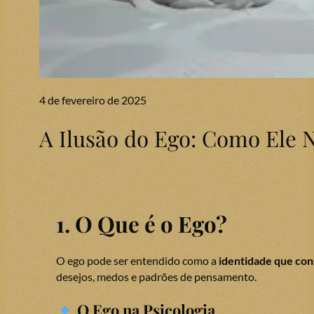
4 de fevereiro de 2025
A Ilusão do Ego: Como Ele 
1. O Que é o Ego?
O ego pode ser entendido como a
identidade que con
desejos, medos e padrões de pensamento.
O Ego na Psicologia