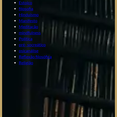
Estoico
filosofia
Hinduísmo
Manifesto
Meditação
mindfulness
Política
pré- socreático
psicanálise
Reflexão filosófica
Religião