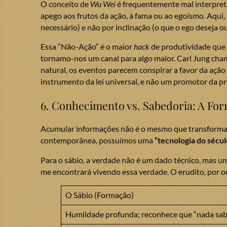
O conceito de
Wu Wei
é frequentemente mal interpreta
apego aos frutos da ação, à fama ou ao egoísmo. Aqui,
necessário) e não por inclinação (o que o ego deseja o
Essa “Não-Ação” é o maior
hack
de produtividade que 
tornamo-nos um canal para algo maior. Carl Jung cha
natural, os eventos parecem conspirar a favor da ação
instrumento da lei universal, e não um promotor da pr
6. Conhecimento vs. Sabedoria: A Fo
Acumular informações não é o mesmo que transformar
contemporânea, possuímos uma
“tecnologia do sécu
Para o sábio, a verdade não é um dado técnico, mas u
me encontrará vivendo essa verdade. O erudito, por o
O Sábio (Formação)
Humildade profunda; reconhece que “nada sab