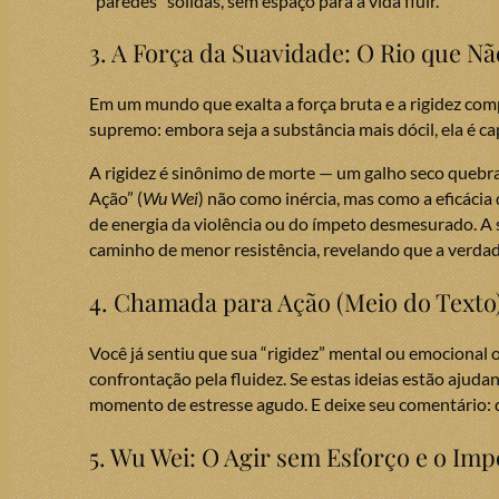
“paredes” sólidas, sem espaço para a vida fluir.
3. A Força da Suavidade: O Rio que N
Em um mundo que exalta a força bruta e a rigidez compe
supremo: embora seja a substância mais dócil, ela é ca
A rigidez é sinônimo de morte — um galho seco quebra
Ação” (
Wu Wei
) não como inércia, mas como a eficácia
de energia da violência ou do ímpeto desmesurado. A s
caminho de menor resistência, revelando que a verdadei
4. Chamada para Ação (Meio do Texto
Você já sentiu que sua “rigidez” mental ou emocional
confrontação pela fluidez. Se estas ideias estão ajud
momento de estresse agudo. E deixe seu comentário: 
5. Wu Wei: O Agir sem Esforço e o Imp