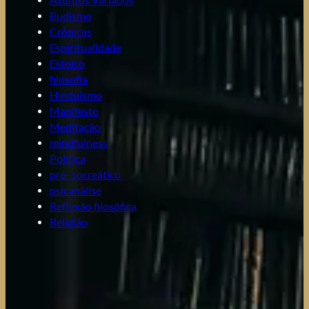
Asuntos Variados
Budismo
Crônicas
Espiritualidade
Estoico
filosofia
Hinduísmo
Manifesto
Meditação
mindfulness
Política
pré- socreático
psicanálise
Reflexão filosófica
Religião