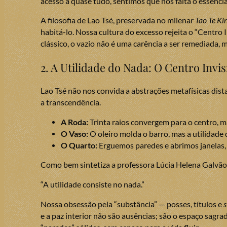
acesso a quase tudo, sentimos que nos falta o essencia
A filosofia de Lao Tsé, preservada no milenar
Tao Te Ki
habitá-lo. Nossa cultura do excesso rejeita o “Centro
clássico, o vazio não é uma carência a ser remediada, m
2. A Utilidade do Nada: O Centro Invi
Lao Tsé não nos convida a abstrações metafísicas dis
a transcendência.
A Roda:
Trinta raios convergem para o centro, ma
O Vaso:
O oleiro molda o barro, mas a utilidade 
O Quarto:
Erguemos paredes e abrimos janelas,
Como bem sintetiza a professora Lúcia Helena Galvão
“A utilidade consiste no nada.”
Nossa obsessão pela “substância” — posses, títulos e
s
e a paz interior não são ausências; são o espaço sag