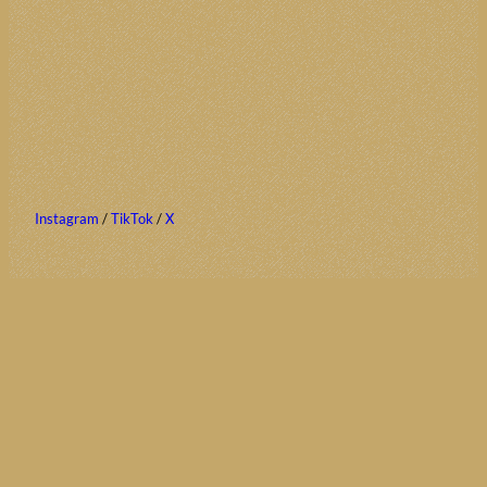
Instagram
/
TikTok
/
X