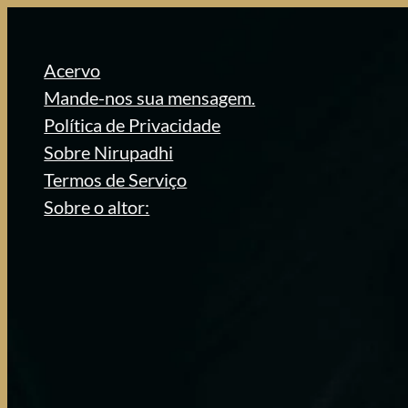
Pular
para
Acervo
o
Mande-nos sua mensagem.
conteúdo
Política de Privacidade
Sobre Nirupadhi
Termos de Serviço
Sobre o altor: