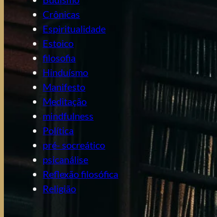
Crônicas
Espiritualidade
Estoico
filosofia
Hinduísmo
Manifesto
Meditação
mindfulness
Política
pré- socreático
psicanálise
Reflexão filosófica
Religião