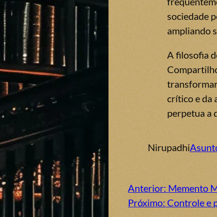
frequenteme
sociedade pe
ampliando s
A filosofia 
Compartilho
transformar
crítico e d
perpetua a 
Nirupadhi
Asunt
Anterior:
Memento Mor
Próximo:
Controle e 