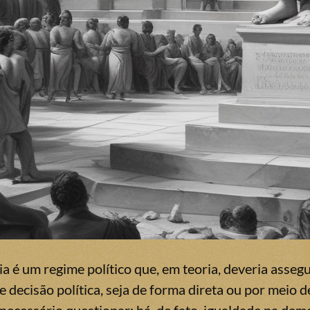
 é um regime político que, em teoria, deveria assegu
 decisão política, seja de forma direta ou por meio 