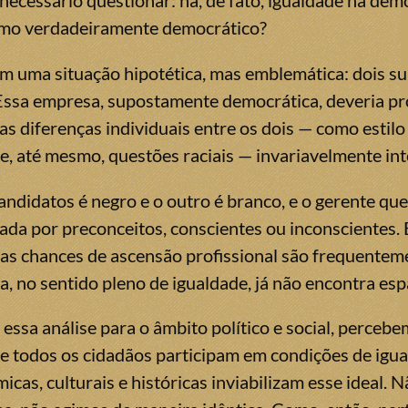
é necessário questionar: há, de fato, igualdade na d
omo verdadeiramente democrático?
 uma situação hipotética, mas emblemática: dois 
ssa empresa, supostamente democrática, deveria pro
as diferenças individuais entre os dois — como estil
 e, até mesmo, questões raciais — invariavelmente in
andidatos é negro e o outro é branco, e o gerente qu
ada por preconceitos, conscientes ou inconscientes
, as chances de ascensão profissional são frequentem
, no sentido pleno de igualdade, já não encontra esp
essa análise para o âmbito político e social, perce
e todos os cidadãos participam em condições de igual
icas, culturais e históricas inviabilizam esse ideal