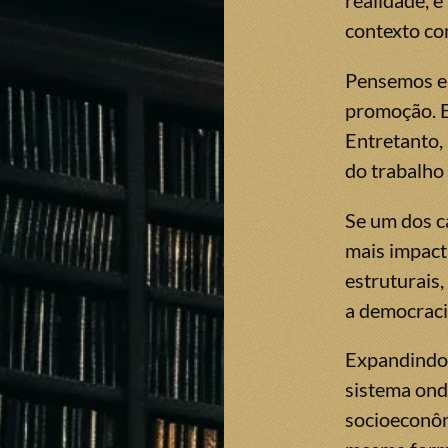
realidade, 
contexto c
Pensemos em
promoção. E
Entretanto, 
do trabalho
Se um dos c
mais impact
estruturais
a democracia
Expandindo 
sistema ond
socioeconôm