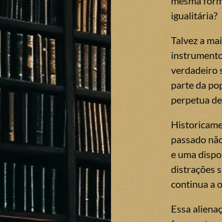
mesma forma
igualitária?
Talvez a ma
instrumento
verdadeiro 
parte da po
perpetua des
Historicame
passado não
e uma dispos
distrações s
continua a 
Essa alienaç