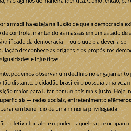
, não agimos de maneira idêntica. Como, então, par
ior armadilha esteja na ilusão de que a democracia e
 de controle, mantendo as massas em um estado de
significado da democracia — ou o que ela deveria ser
pulação desconhece as origens e os propósitos democr
igualdades e injustiças.
nte, podemos observar um declínio no engajamento po
 tão distante, o cidadão brasileiro possuía uma voz 
ição maior para lutar por um país mais justo. Hoje, 
uperficiais — redes sociais, entretenimento efêmeros
operar em benefício de uma minoria privilegiada.
ão coletiva fortalece o poder daqueles que ocupam car