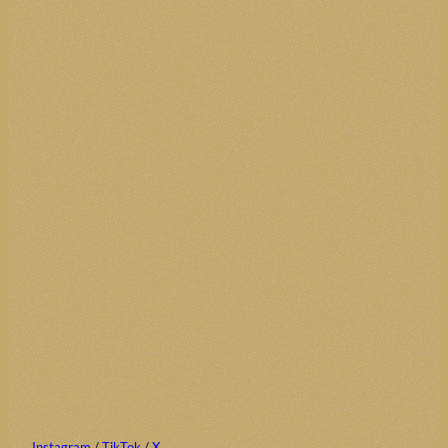
Instagram
/
TikTok
/
X