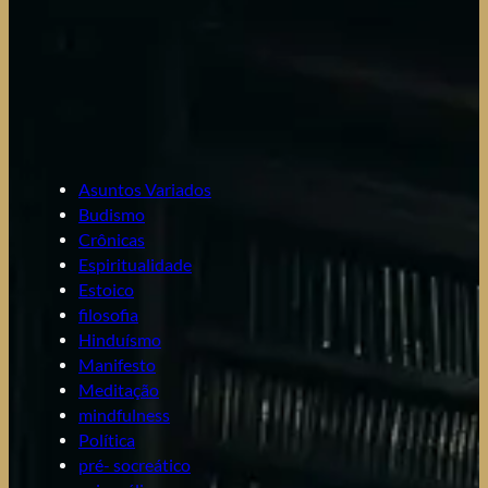
Asuntos Variados
Budismo
Crônicas
Espiritualidade
Estoico
filosofia
Hinduísmo
Manifesto
Meditação
mindfulness
Política
pré- socreático