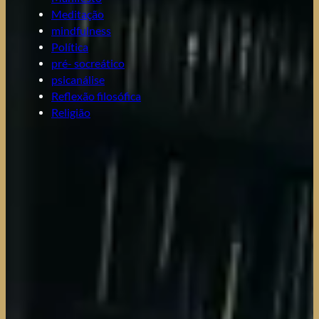
Meditação
mindfulness
Política
pré- socreático
psicanálise
Reflexão filosófica
Religião