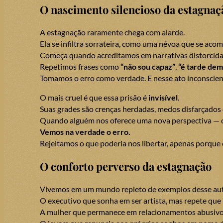
O nascimento silencioso da estagnaç
A estagnação raramente chega com alarde.
Ela se infiltra sorrateira, como uma névoa que se acom
Começa quando acreditamos em narrativas distorcida
Repetimos frases como
“não sou capaz”
,
“é tarde dem
Tomamos o erro como verdade. E nesse ato inconscient
O mais cruel é que essa prisão é
invisível
.
Suas grades são crenças herdadas, medos disfarçados d
Quando alguém nos oferece uma nova perspectiva — o
Vemos na verdade o erro.
Rejeitamos o que poderia nos libertar, apenas porqu
O conforto perverso da estagnação
Vivemos em um mundo repleto de exemplos desse au
O executivo que sonha em ser artista, mas repete que
A mulher que permanece em relacionamentos abusiv