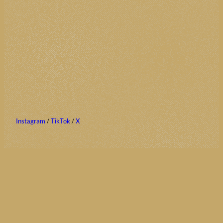
Instagram
/
TikTok
/
X