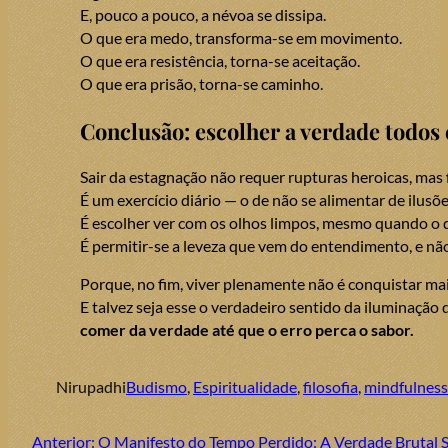
E, pouco a pouco, a névoa se dissipa.
O que era medo, transforma-se em movimento.
O que era resistência, torna-se aceitação.
O que era prisão, torna-se caminho.
Conclusão: escolher a verdade todos 
Sair da estagnação não requer rupturas heroicas, mas
É um exercício diário — o de não se alimentar de ilusõ
É escolher ver com os olhos limpos, mesmo quando o q
É permitir-se a leveza que vem do entendimento, e não
Porque, no fim, viver plenamente não é conquistar ma
E talvez seja esse o verdadeiro sentido da iluminação 
comer da verdade até que o erro perca o sabor.
Nirupadhi
Budismo
, 
Espiritualidade
, 
filosofia
, 
mindfulness
Anterior:
O Manifesto do Tempo Perdido: A Verdade Brutal 