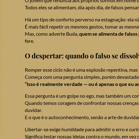
O jovem que renuncia aos próprios sonhos em nome 
Todos eles se alimentam, dia após dia, de falsos pens
Há um tipo de conforto perverso na estagnação: ela n
É mais fácil repetir os mesmos gestos, tomar as mesma
Mas, como adverte Buda,
quem se alimenta de falso
fere.
O despertar: quando o falso se dissol
Romper esse ciclo não é uma explosão repentina, ma
Começa com uma pergunta simples, porém devastado
“Isso é realmente verdade — ou é apenas o que eu a
Essa pergunta é um golpe no ego, mas também um conv
Quando temos coragem de confrontar nossas crenças
duvidar.
E o que é o autoconhecimento, senão a arte de duvidar
Libertar-se exige humildade para admitir o erro e curi
Significa testar nossas ideias contra o mundo, em vez