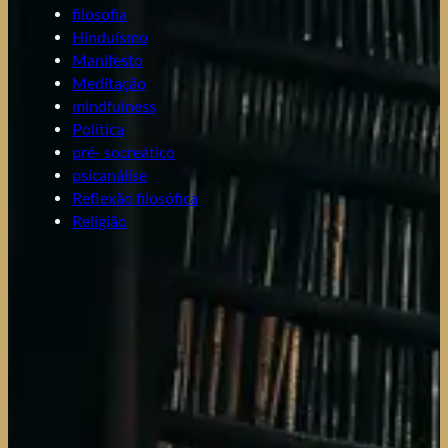
filosofia
Hinduísmo
Manifesto
Meditação
mindfulness
Política
pré- socreático
psicanálise
Reflexão filosófica
Religião