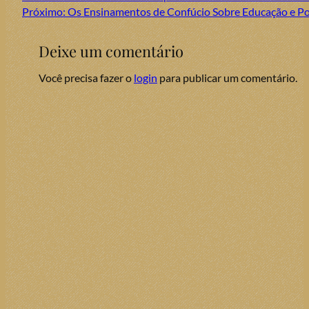
Próximo:
Os Ensinamentos de Confúcio Sobre Educação e Pol
Deixe um comentário
Você precisa fazer o
login
para publicar um comentário.